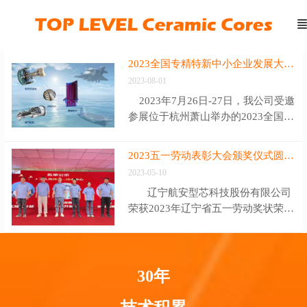
2023全国专精特新中小企业发展大会开幕 我司副总经理李建华接受采访
2023-08-01
2023年7月26日-27日，我公司受邀
参展位于杭州萧山举办的2023全国专
精特新中小企业发展大会。截至目
前，全国已培育专精特新企业9.8万
2023五一劳动表彰大会颁奖仪式圆满举行
家，“小巨人”1.2万家。我公司作为受
2023-05-10
邀参展的100余家企业中的一员，倍
辽宁航安型芯科技股份有限公司
感荣幸。 展会上，公司副总经理
荣获2023年辽宁省五一劳动奖状荣
李建华接受了中央广播电视总台采
誉，辽宁五一劳动奖是辽宁总工会授
访，介绍了公司主营产品陶瓷型芯的
予在中国特色社会主义建设中做出突
技术先进性和不可替代性。 此
出贡献的劳动者和企事业单位、机关
外，公司研发推出的铝硅质陶瓷坩
团体的光荣称号，是中国工人阶级最
30年
埚，正在打破航空发动机行业高端坩
高奖项之一。借此，我司举办此次表
埚100%进口的历史。 7月27日，
彰大会，表彰近年来，为航安发展做
中央广播电视总台中国之声《新闻纵