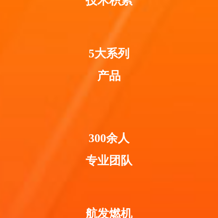
技术积累
出突出贡献的团体及职工个人。颁奖
横》栏目对采访进行了报道。报道称:
仪式上，董事长程涛表达了对全体同
航空发动机和燃气轮机用陶瓷型芯是
事辛勤付出的感谢，表彰了2023年度
形成涡轮叶片内部复杂空腔结构的关
航安五一劳动奖章、航安五一劳动奖
键一次性耗材，是整个两机装备制造
5大系列
状、航安工人先锋号。
的起点，该产品是公司通过近30年研
发而成的。该产品我国此前一直不具
产品
备生产研发能力，近年来，国家不断
营造适宜中小企业的发展环境，通过
不断的创新研发，目前国产商用航空
发动机已经迈出关键第一步。 中
共中央政治局委员、国务院副总理张
国清出席了此次大会调研高技术产业
300余人
发展。他强...
专业团队
航发燃机