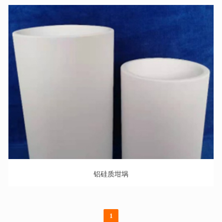
铝硅质坩埚
1